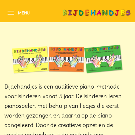
MENU
TOGGLE NAVIGATION
Bijdehandjes is een auditieve piano-methode
voor kinderen vanaf 5 jaar. De kinderen leren
pianospelen met behulp van liedjes die eerst
worden gezongen en daarna op de piano
aangeleerd. Door de creatieve opzet en de
speelse opdrachten is de methode een